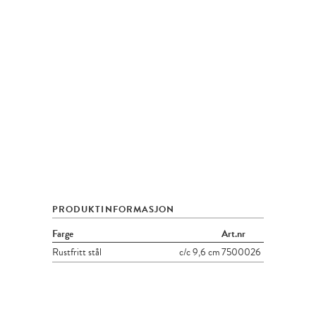
PRODUKTINFORMASJON
Farge
Art.nr
Rustfritt stål
c/c 9,6 cm
7500026